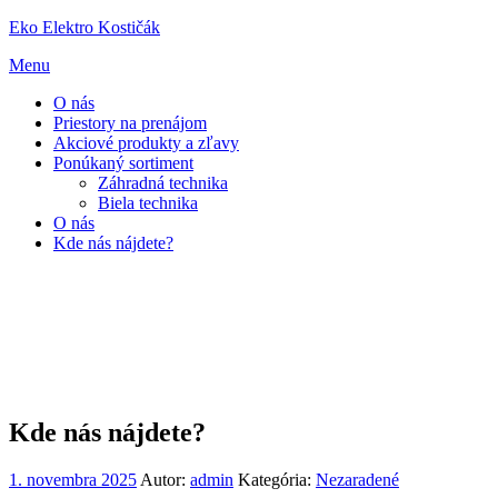
Preskočiť
Eko Elektro Kostičák
na
Menu
obsah
O nás
Priestory na prenájom
Akciové produkty a zľavy
Ponúkaný sortiment
Záhradná technika
Biela technika
O nás
Kde nás nájdete?
Kde nás nájdete?
1. novembra 2025
Autor:
admin
Kategória:
Nezaradené